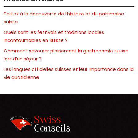
Partez à la découverte de l’histoire et du patrimoine
suisse
Quels sont les festivals et traditions locales
incontournables en Suisse ?
Comment savourer pleinement la gastronomie suisse
lors d’un séjour ?
Les langues officielles suisses et leur importance dans la
vie quotidienne